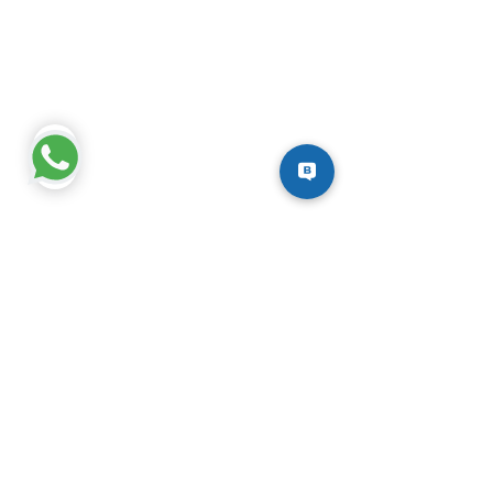
ENGLISH CENTRE
SEDE CENTRAL
Av. Cristo Redentor
Calle 8 # 4123 / Zona 4to Anillo
Santa Cruz de la Sierra, Bolivia
SEDE COLEGIO
Av. Cristo Redentor, Km 8 1/2
Frente a la Chonta
Santa Cruz de la Sierra, Bolivia
CONTÁCTA
NOS
Haz click y